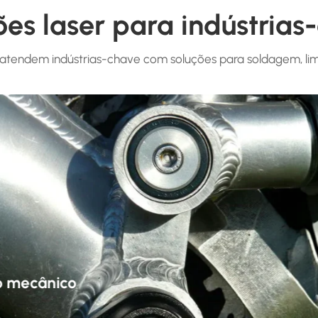
ões laser para indústrias
 atendem indústrias-chave com soluções para soldagem, li
Processamento de jóias
Descubra as máquinas de soldadura a laser de fi
aço inoxidável, alumínio e ligas