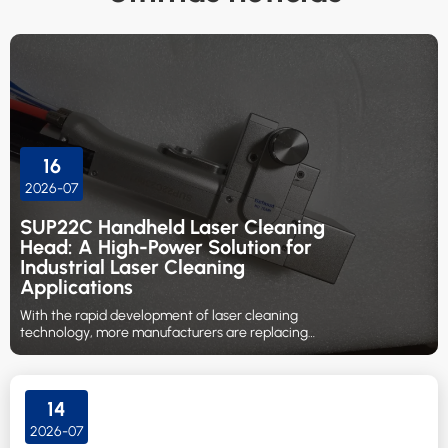
16
2026-07
SUP22C Handheld Laser Cleaning
Head: A High-Power Solution for
Industrial Laser Cleaning
Applications
With the rapid development of laser cleaning
technology, more manufacturers are replacing
traditional cleaning methods such as sandblasting,
chemical cleaning, and manual grinding with laser-
based surface treatment solutions.
14
2026-07