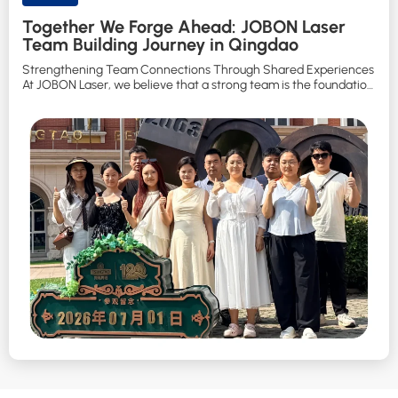
Together We Forge Ahead: JOBON Laser
Team Building Journey in Qingdao
Strengthening Team Connections Through Shared Experiences
At JOBON Laser, we believe that a strong team is the foundation
of continuous innovation and long-term development. To
enhance communication, strengthen teamwork, and create
meaningful memories beyond the workplace, JOBON Laser
organized a three-day, two-night team building trip to Qingdao.
Under the theme: “Together We Forge Ahead, Together […]