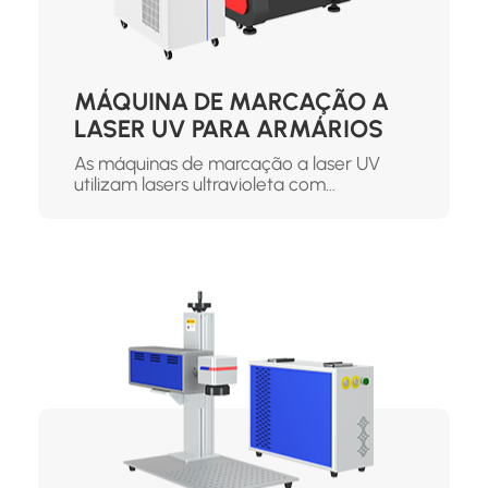
MÁQUINA DE MARCAÇÃO A
LASER UV PARA ARMÁRIOS
As máquinas de marcação a laser UV
utilizam lasers ultravioleta com
comprimentos de onda curtos e elevada
concentração de energia, permitindo
resultados de marcação de elevada
precisão e qualidade. São
particularmente adequadas para
aplicações que envolvem materiais
sensíveis ao calor ou que requerem um
processamento fino.