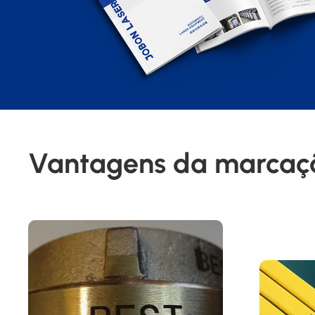
e sistema de arrefecimento a ar sem
manutenção, tornando-a perfeita para
salas limpas, laboratórios e pequenos
ambientes de produção.
Vantagens da marcaçã