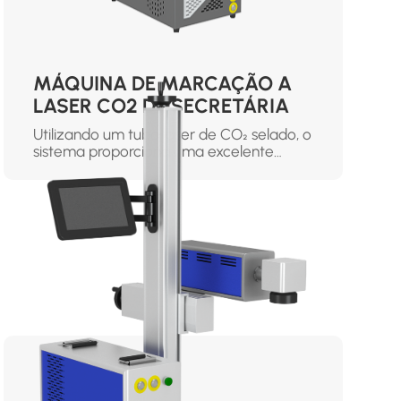
MÁQUINA DE MARCAÇÃO A
LASER CO2 DE SECRETÁRIA
Utilizando um tubo laser de CO₂ selado, o
sistema proporciona uma excelente
qualidade de feixe e uma elevada
eficiência de conversão electro-ótica.
Quer seja utilizada em madeira, acrílico,
couro, papel ou vidro, a máquina
assegura uma gravação suave,
velocidades de marcação rápidas e
resultados claros com um consumo
mínimo de energia. O seu design de
secretária integrado torna-a compacta
e economiza espaço, sendo ideal para
pequenas oficinas ou ambientes de
produção a retalho. Com acessórios
rotativos opcionais e sistemas de
arrefecimento a ar ou a água, este