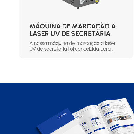
MÁQUINA DE MARCAÇÃO A
LASER UV DE SECRETÁRIA
A nossa máquina de marcação a laser
UV de secretária foi concebida para
processamento de materiais delicados e
de altíssima precisão. Utilizando lasers
ultravioleta de comprimento de onda
curto, este sistema compacto e eficiente
fornece energia altamente focada que
produz marcações nítidas, de alto
contraste e sem contacto, sem danos
térmicos. É a solução ideal para as
indústrias que requerem micro-gravação,
gravação fina ou codificação em
superfícies complexas e sensíveis ao
calor. Esta gravadora a laser UV
destaca-se pelo seu design compacto
de secretária, baixo consumo de energia