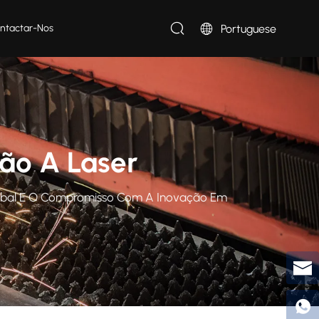
Portuguese
ntactar-Nos
ão A Laser
Global E O Compromisso Com A Inovação Em