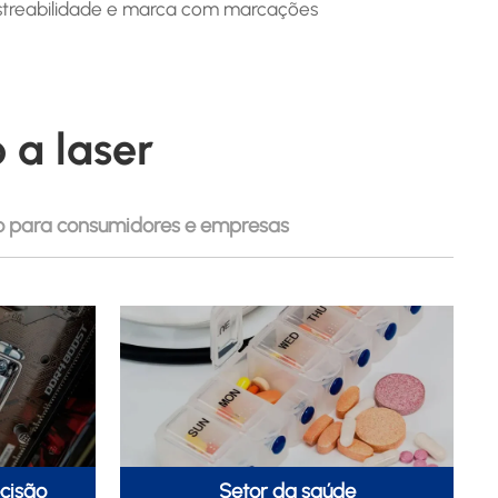
astreabilidade e marca com marcações
 a laser
o para consumidores e empresas
cisão
Setor da saúde