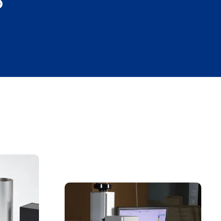
o
Laser Voadora fornece uma solução de
marcação totalmente automatizada
para a produção em massa na era da
Indústria 4.0.