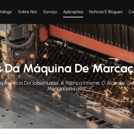
tálogo
Sobre Nós
Serviço
Aplicações
Notícias E Blogues
Co
s Da Máquina De Marcaç
Experiência Da Jobon Laser, A Fábrica Interna, O Alcance 
Maquinaria Laser.