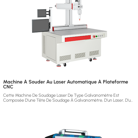
Industriels.
Machine À Souder Au Laser Automatique À Plateforme
CNC
Cette Machine De Soudage Laser De Type Galvanomètre Est
Composée D'une Tête De Soudage À Galvanomètre, D'un Laser, D'un
Refroidisseur D'eau, D'un Module Et D'autres Structures. Cette
Machine De Soudage Laser De Type Galvanomètre Adopte Un Laser
Continu Max, Un Galvanomètre À Grande Vitesse Et Un Module À
Trois Axes XYZ, Ce Qui Permet De Réaliser Un Traitement Par Lots Et
D'améliorer L'efficacité Du Travail.