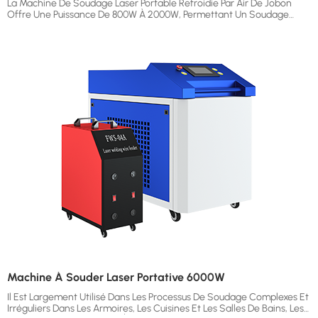
La Machine De Soudage Laser Portable Refroidie Par Air De Jobon
Offre Une Puissance De 800W À 2000W, Permettant Un Soudage
Précis Et Efficace De L'acier Inoxydable, De L'acier Au Carbone, De
L'aluminium, De La Tôle Galvanisée Et D'autres Métaux D'une
Épaisseur De 1 À 5 Mm. Conçue Pour Être Portable Et Facile À Utiliser,
Cette Soudeuse Laser Compacte Garantit Une Sortie De Faisceau
Stable, Des Joints De Soudure Lisses Et Une Déformation Thermique
Minimale. C'est La Solution Idéale Pour Les Réparations En Atelier, Le
Soudage Sur Chantier Et Les Environnements De Fabrication
Métallique Qui Exigent Flexibilité, Mobilité Et Qualité De Soudure
Constante.
Machine À Souder Laser Portative 6000W
Il Est Largement Utilisé Dans Les Processus De Soudage Complexes Et
Irréguliers Dans Les Armoires, Les Cuisines Et Les Salles De Bains, Les