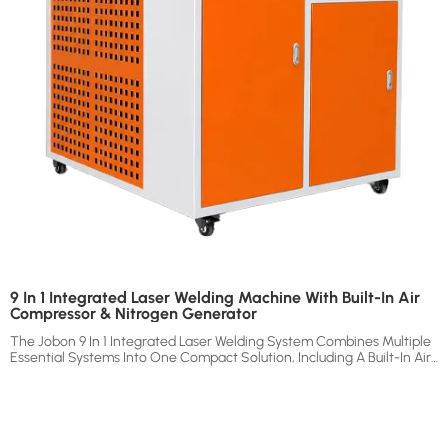
9 In 1 Integrated Laser Welding Machine With Built-In Air
Compressor & Nitrogen Generator
The Jobon 9 In 1 Integrated Laser Welding System Combines Multiple
Essential Systems Into One Compact Solution, Including A Built-In Air
Compressor, Refrigerated Air Dryer, Three-Stage Filtration System,
Nitrogen Generator, Laser Source, And Water Cooling System.
Together With An External Automatic Wire Feeder, It Forms A
Complete Laser Welding Workstation That Requires No Additional Air
Compressor, Nitrogen Cylinder, Or Complicated Installation.