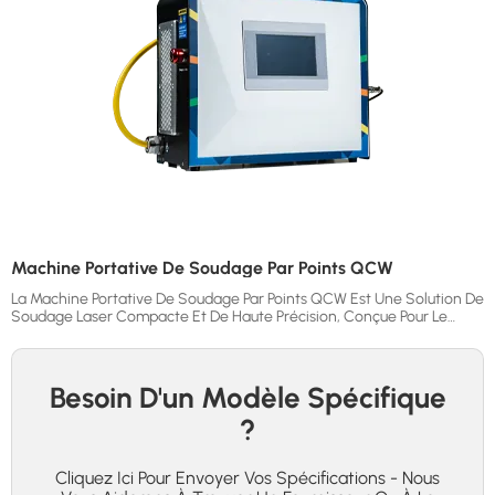
Machine Portative De Soudage Par Points QCW
La Machine Portative De Soudage Par Points QCW Est Une Solution De
Soudage Laser Compacte Et De Haute Précision, Conçue Pour Le
Soudage De Tôles Fines, De Lettres Publicitaires, De Produits
D’éclairage Et La Fabrication Métallique DIY. Grâce À Sa Structure De
Type Mallette, Son Corps Léger Et Son Utilisation Flexible, Elle
Convient Aux Travaux De Soudage De Précision Dans Différents
Besoin D'un Modèle Spécifique
Environnements D’application.
?
Cliquez Ici Pour Envoyer Vos Spécifications - Nous