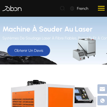
French
Machine À Souder Au Laser
Systèmes De Soudage Laser À Fibre Fiables, Portatifs Et À 
Obtenir Un Devis