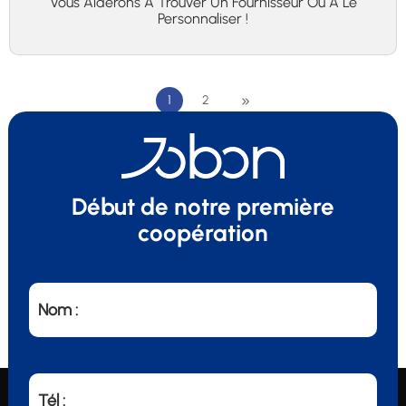
Vous Aiderons À Trouver Un Fournisseur Ou À Le
Personnaliser !
»
1
2
Début de notre première
coopération
Nom :
Tél :