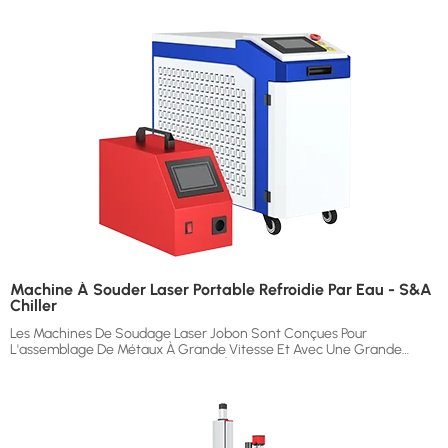
Ascenseurs D'escalier, Les Étagères, Les Fours, Les Garde-Corps De
Portes Et De Fenêtres En Acier Inoxydable, Les Boîtes De Distribution,
Les Meubles De Maison En Acier Inoxydable, Etc.
Machine À Souder Laser Portable Refroidie Par Eau - S&A
Chiller
Les Machines De Soudage Laser Jobon Sont Conçues Pour
L'assemblage De Métaux À Grande Vitesse Et Avec Une Grande
Précision. Nos Modèles Portatifs Et À Plate-Forme Sont Compatibles
Avec L'acier Inoxydable, L'aluminium, Le Cuivre Et Bien D'autres
Matériaux. Équipées De Sources Laser À Fibre Et De Systèmes De
Contrôle Intelligents, Elles Offrent Des Soudures Propres, Une
Déformation Minimale Et Un Faible Coût D'exploitation. Idéal Pour Les
Pièces Automobiles, Les Ustensiles De Cuisine Et Les Composants