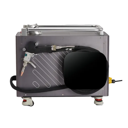
100–240V AC Wide Voltage Range, Air Cooling Structure, And Fiber
Laser System, It Is Designed For Portable Use Across Different Working
Environments And Suitable For Industries Such As Automotive,
Advertising, Doors And Windows, Hard Brazing, Hardware, And
Construction Materials.