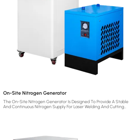
On-Site Nitrogen Generator
The On-Site Nitrogen Generator Is Designed To Provide A Stable
And Continuous Nitrogen Supply For Laser Welding And Cutting
Applications. By Generating Nitrogen Directly On-Site, It Helps
Reduce Dependence On Traditional Nitrogen Cylinders, Lower
Operating Costs, And Ensure Consistent Gas Quality During
Production. Based On PSA Nitrogen Generation Technology, The
System Integrates Compressed Air Purification, Nitrogen Generation,
And Nitrogen Storage To Deliver High-Purity Nitrogen From 95% To