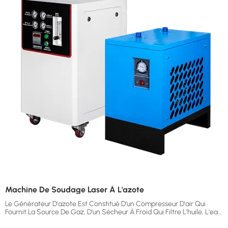
99.999%. It Provides A Reliable And Efficient Gas Solution For
Manufacturers Requiring Stable Nitrogen Supply.
Machine De Soudage Laser À L'azote
Le Générateur D'azote Est Constitué D'un Compresseur D'air Qui
Fournit La Source De Gaz, D'un Sécheur À Froid Qui Filtre L'huile, L'eau
Et Les Impuretés Dans La Source De Gaz Afin De S'assurer Que Le