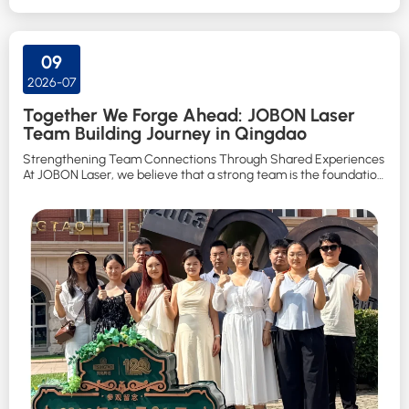
09
2026-07
Together We Forge Ahead: JOBON Laser
Team Building Journey in Qingdao
Strengthening Team Connections Through Shared Experiences
At JOBON Laser, we believe that a strong team is the foundation
of continuous innovation and long-term development. To
enhance communication, strengthen teamwork, and create
meaningful memories beyond the workplace, JOBON Laser
organized a three-day, two-night team building trip to Qingdao.
Under the theme: “Together We Forge Ahead, Together […]