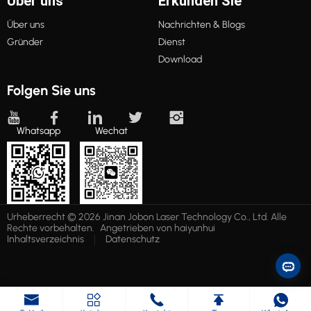
Über uns
Erkunden Sie
Über uns
Nachrichten & Blogs
Gründer
Dienst
Download
Folgen Sie uns
Whatsapp
Wechat
Urheberrecht © 2026 Jinan Jobon Laser Technology Co., Ltd. Alle
Rechte vorbehalten.
Angetrieben von haiyunhui
Inhaltsverzeichnis
Datenschutz