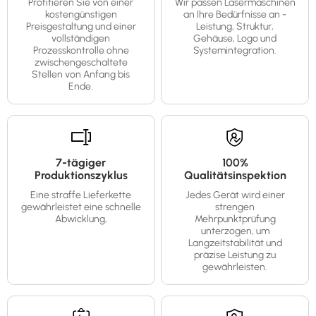
Profitieren Sie von einer
Wir passen Lasermaschinen
kostengünstigen
an Ihre Bedürfnisse an -
Preisgestaltung und einer
Leistung, Struktur,
vollständigen
Gehäuse, Logo und
Prozesskontrolle ohne
Systemintegration.
zwischengeschaltete
Stellen von Anfang bis
Ende.
7-tägiger
100%
Produktionszyklus
Qualitätsinspektion
Eine straffe Lieferkette
Jedes Gerät wird einer
gewährleistet eine schnelle
strengen
Abwicklung,
Mehrpunktprüfung
unterzogen, um
Langzeitstabilität und
präzise Leistung zu
gewährleisten.